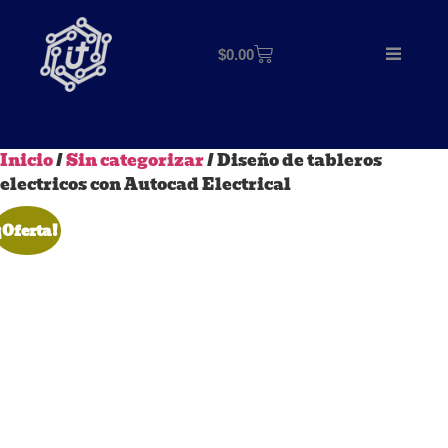
$
0.00
Inicio
/
Sin categorizar
/ Diseño de tableros
electricos con Autocad Electrical
¡Oferta!