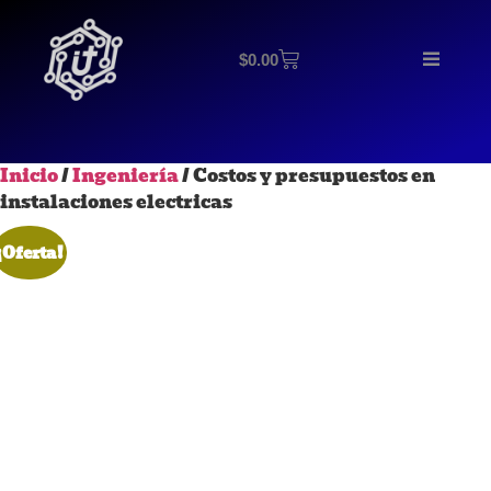
$
0.00
Inicio
/
Ingeniería
/ Costos y presupuestos en
instalaciones electricas
¡Oferta!