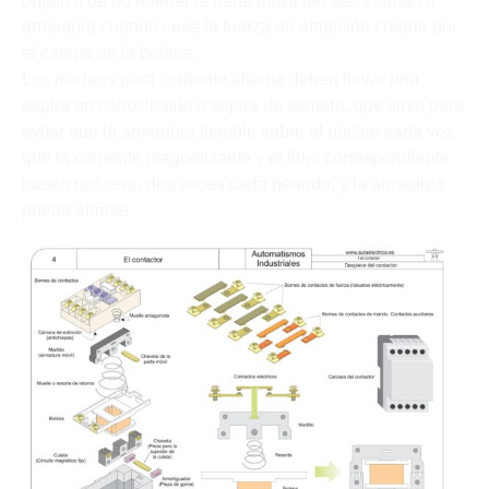
objetivo de no retener la parte móvil del electroiman o
armadura cuando cese la fuerza de atracción creada por
el campo de la bobina.
Los núcleos para corriente alterna deben llevar una
espira en cortocircuito o espira de sombra, que sirve para
evitar que la armadura tiemble sobre el núcleo cada vez
que la corriente magnetizante y el flujo correspondiente
pasen por cero, dos veces cada periodo, y la armadura
pueda abrirse.