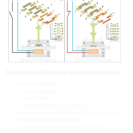
Características de los contactores.
Tensión Asignada.
Corriente asignada.
Poder de corte. Pdc.
Endurancia eléctrica y mecánica.
Tensión y corriente de alimentación al electroiman.
Número de polos principales.
Contactos auxiliares (abiertos,cerrados, y