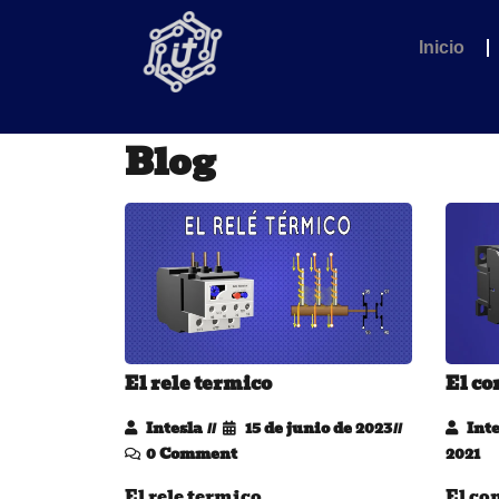
Inicio
Blog
El rele termico
El co
Intesla
15 de junio de 2023
Inte
0 Comment
2021
El rele termico
El co