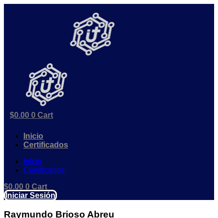
Ir
al
contenido
$
0.00
0
Cart
Inicio
Certificados
Inicio
Certificados
$
0.00
0
Cart
Iniciar Sesión
Raymundo Brioso Abreu