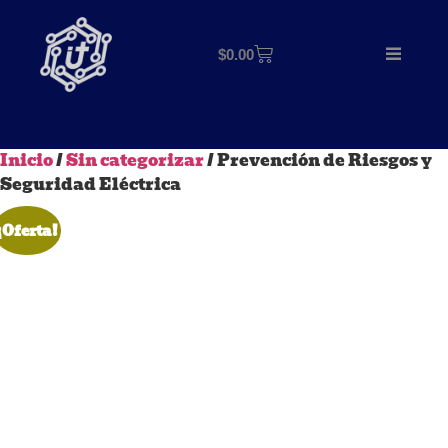
$
0.00
Inicio
/
Sin categorizar
/ Prevención de Riesgos y
Seguridad Eléctrica
¡Oferta!