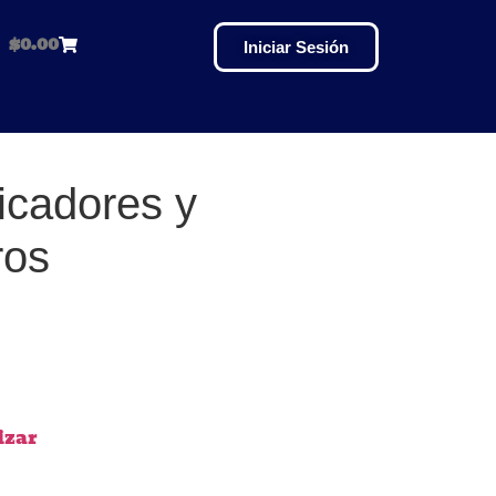
$
0.00
Iniciar Sesión
icadores y
ros
izar