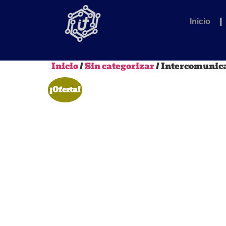
Inicio
Inicio
/
Sin categorizar
/ Intercomunic
¡Oferta!