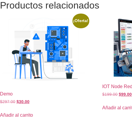
Productos relacionados
¡Oferta!
IOT Node Red
Demo
$
199.00
$
99.00
$
297.00
$
30.00
Añadir al carri
Añadir al carrito