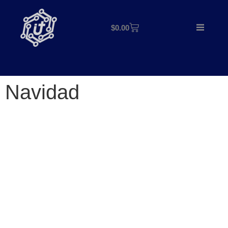
$
0.00
Navidad