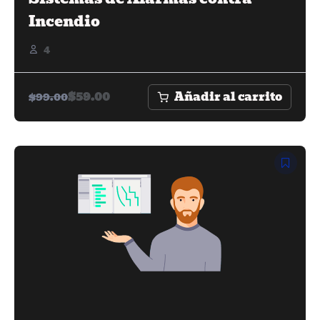
Incendio
4
Añadir al carrito
$
59.00
$
99.00