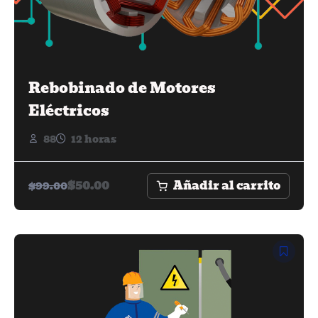
Rebobinado de Motores
Eléctricos
88
12 horas
Añadir al carrito
$
50.00
$
99.00