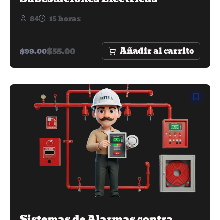
84
15 horas
Añadir al carrito
$
55.00
$
99.00
Sistemas de Alarmas contra