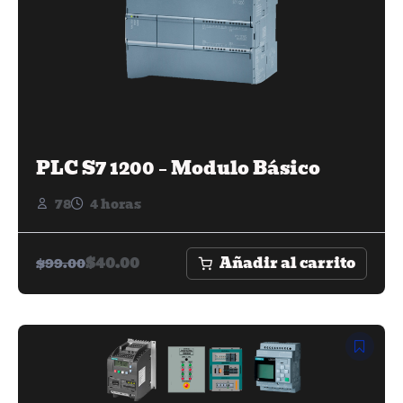
PLC S7 1200 – Modulo Básico
78
4 horas
Añadir al carrito
$
40.00
$
99.00