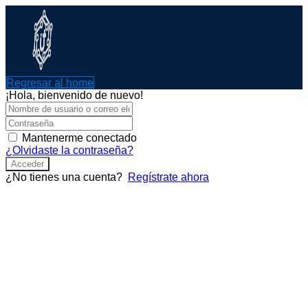
Ir
al
contenido
Regresar al home
¡Hola, bienvenido de nuevo!
Mantenerme conectado
¿Olvidaste la contraseña?
Acceder
¿No tienes una cuenta?
Regístrate ahora