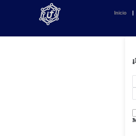
Inicio
¡
M