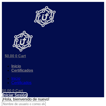
Ir
al
contenido
$
0.00
0
Cart
Inicio
Certificados
Inicio
Certificados
$
0.00
0
Cart
Iniciar Sesión
¡Hola, bienvenido de nuevo!