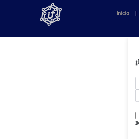
Inicio
¡
M