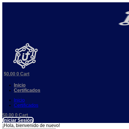
Ir
al
contenido
$
0.00
0
Cart
Inicio
Certificados
Inicio
Certificados
$
0.00
0
Cart
Iniciar Sesión
¡Hola, bienvenido de nuevo!