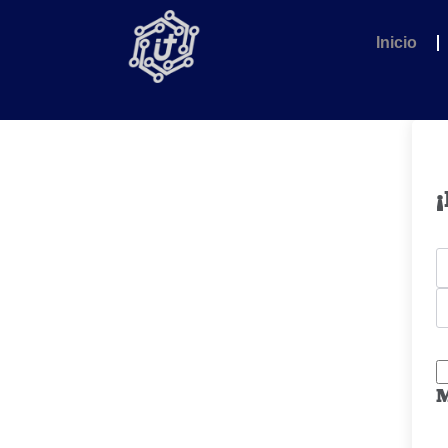
Inicio
¡
M