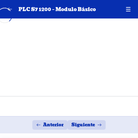
PLC S7 1200 – Modulo Básico
SESION 01
0/10
SESION 02
0/10
CLASE 11 – CONTADORES
13:40
CLASE 12 – MARCAS DE SISTEMA Y
06:20
CICLO
CLASE 13 – COMUNICACION CON
10:37
HMI
CLASE 14 – ANIMACIONES DE
13:04
APARIENCIA
Anterior
Siguiente
CLASE 15 – ANIMACIONES DE
07:57
VISIBILIDAD