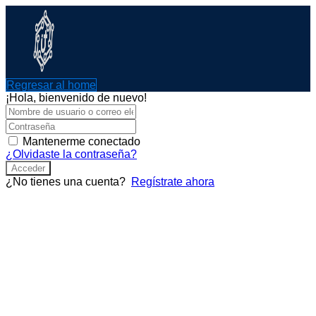
Ir
al
contenido
Regresar al home
¡Hola, bienvenido de nuevo!
Mantenerme conectado
¿Olvidaste la contraseña?
Acceder
¿No tienes una cuenta?
Regístrate ahora