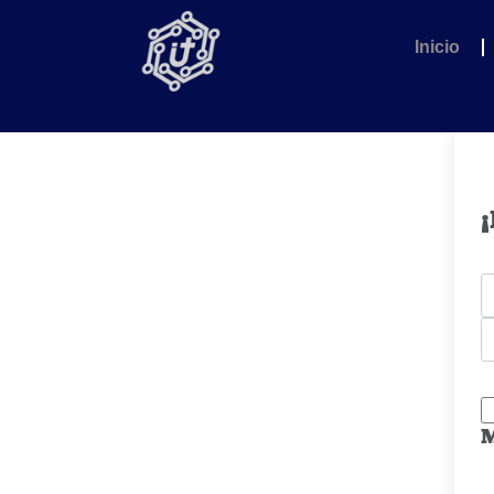
Inicio
¡
M