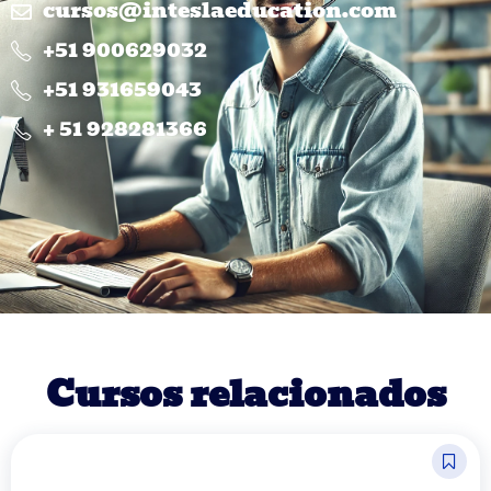
cursos@inteslaeducation.com
+51 900629032
+51 931659043
+ 51 928281366
Cursos relacionados