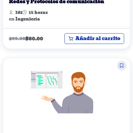
Redes y Protocolos de comunicación
381
15 horas
en
Ingeniería
Añadir al carrito
$
60.00
$
99.00