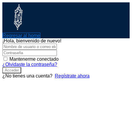
Ir
al
contenido
Regresar al home
¡Hola, bienvenido de nuevo!
Mantenerme conectado
¿Olvidaste la contraseña?
Acceder
¿No tienes una cuenta?
Regístrate ahora