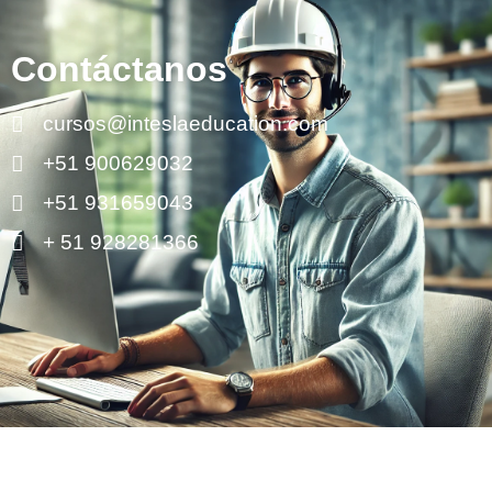
Contáctanos
cursos@inteslaeducation.com
+51 900629032
+51 931659043
+ 51 928281366