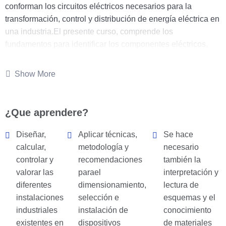
conforman los circuitos eléctricos necesarios para la
transformación, control y distribución de energía eléctrica en
una industria.El presente curso, comprende los
fundamentos para identificar los componentes eléctricos,
leer planos, esquemas eléctricos y realizar cálculos para
seleccionar los dispositivos eléctricos, conductores ,
Show More
bandejas y mas.
¿Que aprendere?
Diseñar,
Aplicar técnicas,
Se hace
calcular,
metodología y
necesario
controlar y
recomendaciones
también la
valorar las
parael
interpretación y
diferentes
dimensionamiento,
lectura de
instalaciones
selección e
esquemas y el
industriales
instalación de
conocimiento
existentes en
dispositivos
de materiales