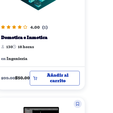
4.00
(1)
Domotica e Inmotica
130
18 horas
en
Ingeniería
Añadir al
$
50.00
$
99.00
carrito