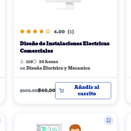
4.00
(1)
Diseño de Instalaciones Electricas
Comerciales
116
20 horas
en
Diseño Electrico y Mecanico
Añadir al
$
40.00
$
102.00
carrito