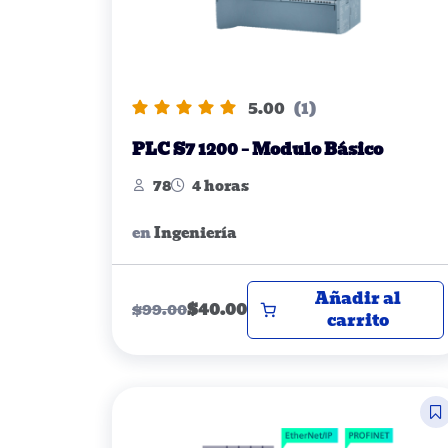
5.00
(1)
PLC S7 1200 – Modulo Básico
78
4 horas
en
Ingeniería
Añadir al
$
40.00
$
99.00
carrito