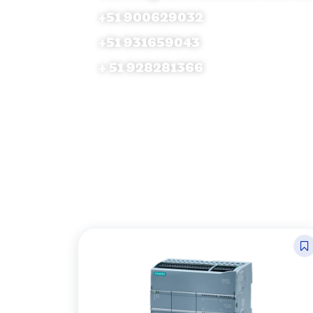
+51 900629032
+51 931659043
+ 51 928281366