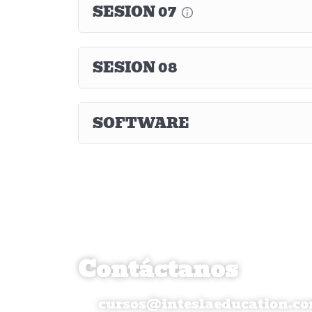
SESION 07
SESION 08
SOFTWARE
Contáctanos
cursos@inteslaeducation.c