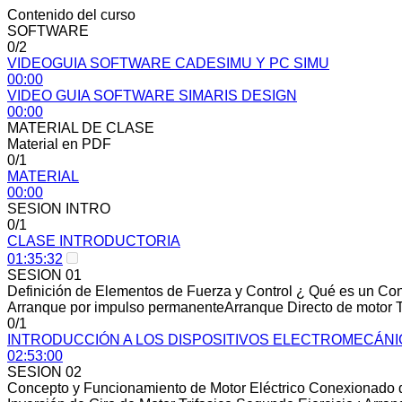
Contenido del curso
SOFTWARE
0/2
VIDEOGUIA SOFTWARE CADESIMU Y PC SIMU
00:00
VIDEO GUIA SOFTWARE SIMARIS DESIGN
00:00
MATERIAL DE CLASE
Material en PDF
0/1
MATERIAL
00:00
SESION INTRO
0/1
CLASE INTRODUCTORIA
01:35:32
SESION 01
Definición de Elementos de Fuerza y Control ¿ Qué es un Con
Arranque por impulso permanenteArranque Directo de motor Tri
0/1
INTRODUCCIÓN A LOS DISPOSITIVOS ELECTROMECÁNI
02:53:00
SESION 02
Concepto y Funcionamiento de Motor Eléctrico Conexionado d