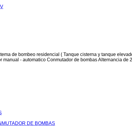
 V
stema de bombeo residencial ( Tanque cisterna y tanque elevado
r manual - automatico Conmutador de bombas Alternancia de 2
S
ONMUTADOR DE BOMBAS