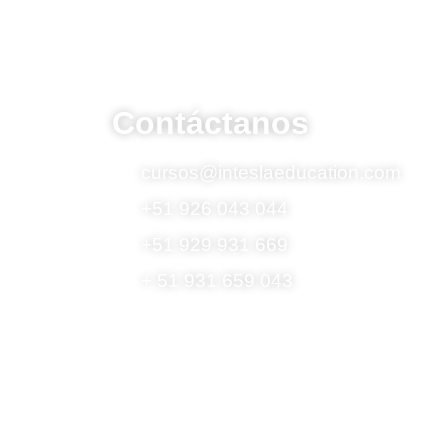
Contáctanos
cursos@inteslaeducation.com
+51 926 043 044
+51 929 931 669
+ 51 931 659 043