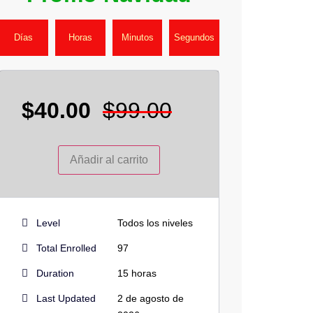
Días
Horas
Minutos
Segundos
$
40.00
$
99.00
Añadir al carrito
Level
Todos los niveles
Total Enrolled
97
Duration
15
horas
Last Updated
2 de agosto de