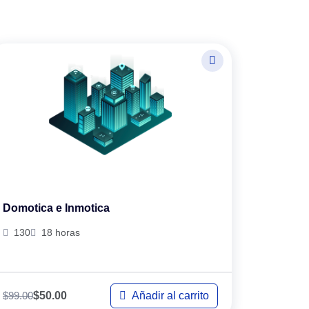
Domotica e Inmotica
130
18 horas
$
99.00
Añadir al carrito
$
50.00