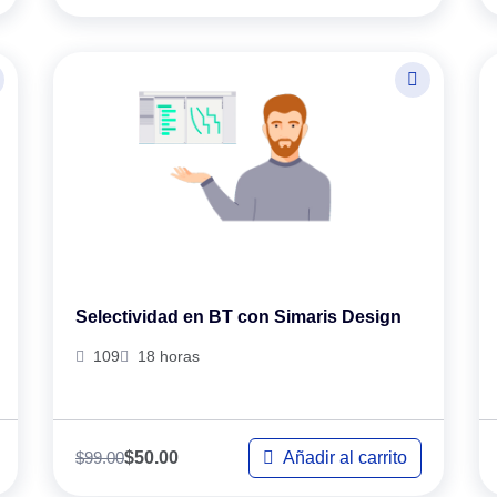
Selectividad en BT con Simaris Design
109
18 horas
$
99.00
Añadir al carrito
$
50.00