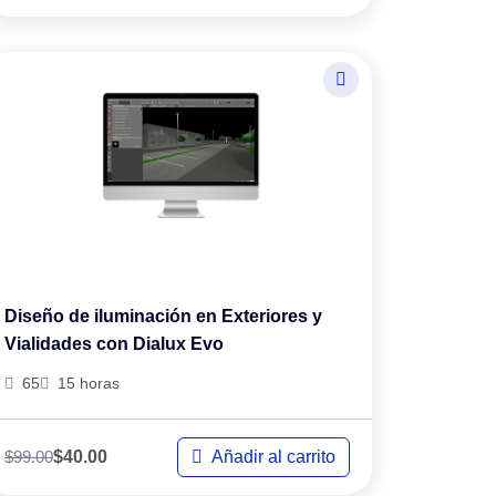
Diseño de iluminación en Exteriores y
Vialidades con Dialux Evo
65
15 horas
$
99.00
Añadir al carrito
$
40.00