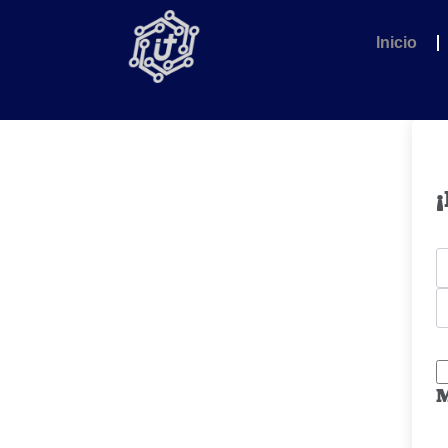
Inicio
¡
M