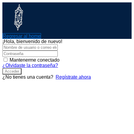
Ir
al
contenido
Regresar al home
¡Hola, bienvenido de nuevo!
Mantenerme conectado
¿Olvidaste la contraseña?
Acceder
¿No tienes una cuenta?
Regístrate ahora