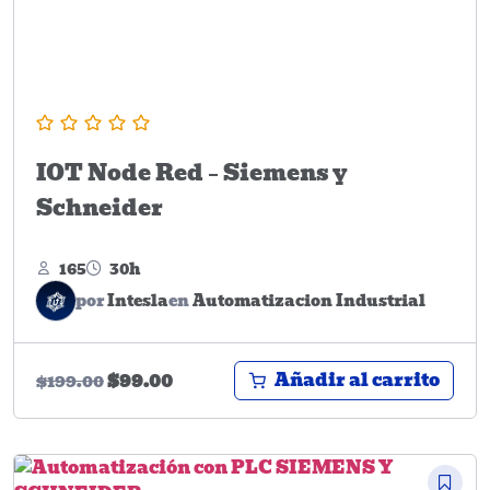
IOT Node Red – Siemens y
Schneider
165
30h
por
Intesla
en
Automatizacion Industrial
Añadir al carrito
$
99.00
$
199.00