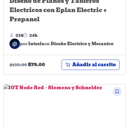
Diseño de Planos y Tableros
Electricos con Eplan Electric +
Propanel
238
24h
por
Intesla
en
Diseño Electrico y Mecanico
Añadir al carrito
$
79.00
$
129.00