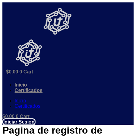
Ir
al
contenido
$
0.00
0
Cart
Inicio
Certificados
Inicio
Certificados
$
0.00
0
Cart
Iniciar Sesión
Pagina de registro de