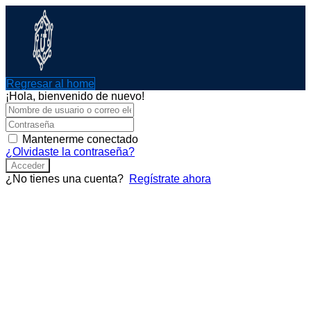
Ir
al
contenido
Regresar al home
¡Hola, bienvenido de nuevo!
Mantenerme conectado
¿Olvidaste la contraseña?
Acceder
¿No tienes una cuenta?
Regístrate ahora