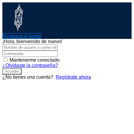
Ir
al
contenido
Regresar al home
¡Hola, bienvenido de nuevo!
Mantenerme conectado
¿Olvidaste la contraseña?
Acceder
¿No tienes una cuenta?
Regístrate ahora