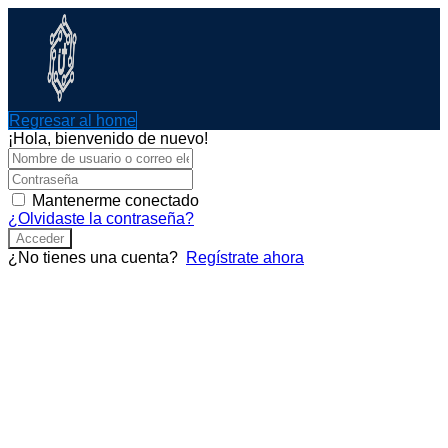
Ir
al
contenido
Regresar al home
¡Hola, bienvenido de nuevo!
Mantenerme conectado
¿Olvidaste la contraseña?
Acceder
¿No tienes una cuenta?
Regístrate ahora