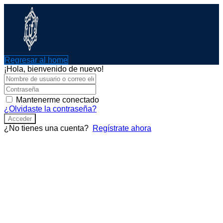
Ir
al
contenido
Regresar al home
¡Hola, bienvenido de nuevo!
Mantenerme conectado
¿Olvidaste la contraseña?
Acceder
¿No tienes una cuenta?
Regístrate ahora