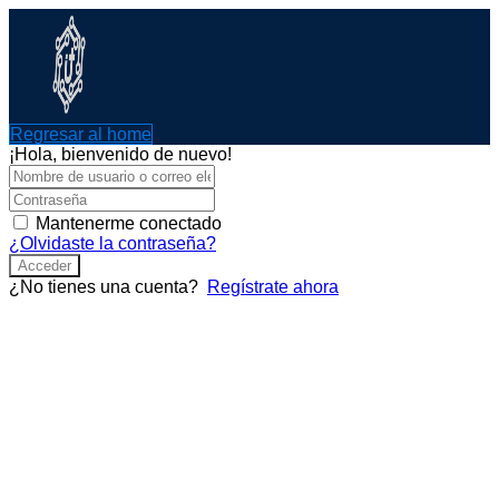
Ir
al
contenido
Regresar al home
¡Hola, bienvenido de nuevo!
Mantenerme conectado
¿Olvidaste la contraseña?
Acceder
¿No tienes una cuenta?
Regístrate ahora