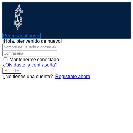
Ir
al
contenido
Regresar al home
¡Hola, bienvenido de nuevo!
Mantenerme conectado
¿Olvidaste la contraseña?
Acceder
¿No tienes una cuenta?
Regístrate ahora