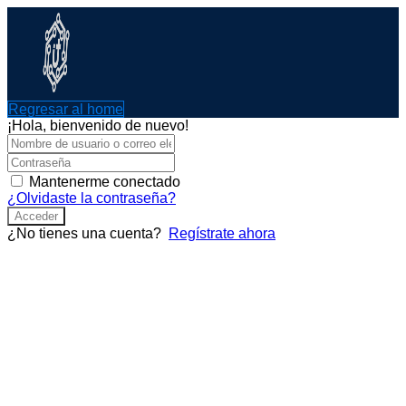
Ir
al
contenido
Regresar al home
¡Hola, bienvenido de nuevo!
Mantenerme conectado
¿Olvidaste la contraseña?
Acceder
¿No tienes una cuenta?
Regístrate ahora