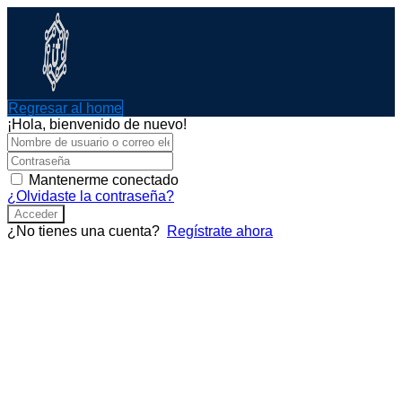
Ir
al
contenido
Regresar al home
¡Hola, bienvenido de nuevo!
Mantenerme conectado
¿Olvidaste la contraseña?
Acceder
¿No tienes una cuenta?
Regístrate ahora