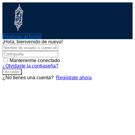
Ir
al
contenido
Regresar al home
¡Hola, bienvenido de nuevo!
Mantenerme conectado
¿Olvidaste la contraseña?
Acceder
¿No tienes una cuenta?
Regístrate ahora