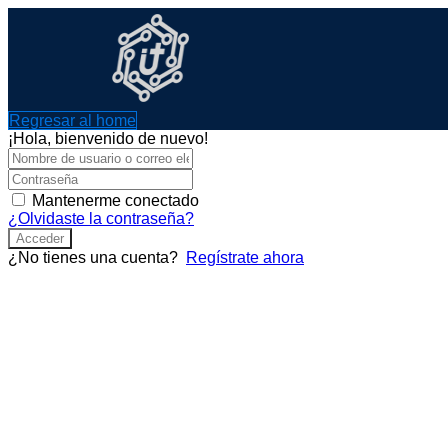
Ir
al
contenido
Regresar al home
¡Hola, bienvenido de nuevo!
Mantenerme conectado
¿Olvidaste la contraseña?
Acceder
¿No tienes una cuenta?
Regístrate ahora