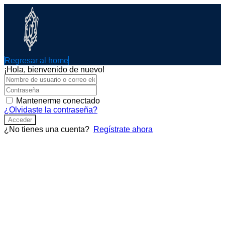
Ir
al
contenido
Regresar al home
¡Hola, bienvenido de nuevo!
Mantenerme conectado
¿Olvidaste la contraseña?
Acceder
¿No tienes una cuenta?
Regístrate ahora